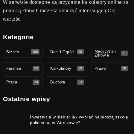
W serwisie dostępne są przydatne kalkulatory online za
pomocą których możesz obliczyć interesującą Cię
wartość
Kategorie
Medycyna i
Biznes
Dom i Ogród
105
88
71
Zdrowie
Finanse
Kalkulatory
Prawo
53
29
28
Praca
Budowa
24
23
Ostatnie wpisy
Inwestycja w siebie: jak wybrać najlepszą szkołę
policealną w Warszawie?