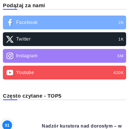
Podążaj za nami
Facebook
2K
Twitter
1K
Instagram
6M
Youtube
420K
Często czytane - TOP5
PRAWO
Nadzór kuratora nad dorosłym – w