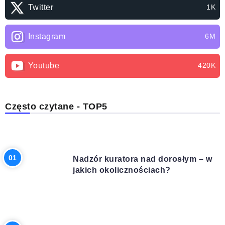
Twitter
1K
Instagram
6M
Youtube
420K
Często czytane - TOP5
PRAWO
Nadzór kuratora nad dorosłym – w
jakich okolicznościach?
INNE