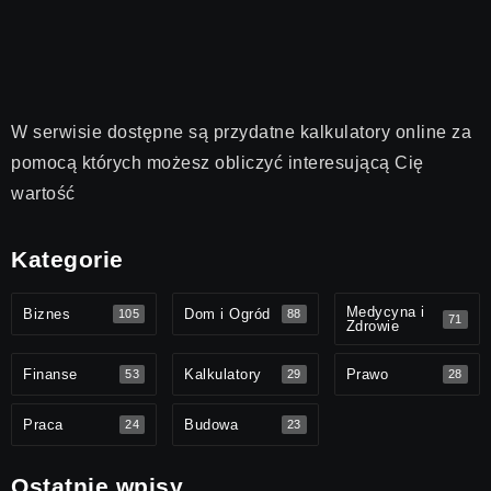
W serwisie dostępne są przydatne kalkulatory online za
pomocą których możesz obliczyć interesującą Cię
wartość
Kategorie
Medycyna i
Biznes
Dom i Ogród
105
88
71
Zdrowie
Finanse
Kalkulatory
Prawo
53
29
28
Praca
Budowa
24
23
Ostatnie wpisy