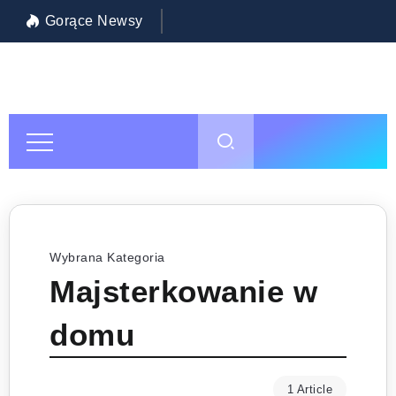
Gorące Newsy
Inwestycja w siebie: jak wybrać najlepszą szkołę policealną w Warszawie?
Pol
Wybrana Kategoria
Majsterkowanie w
domu
1 Article