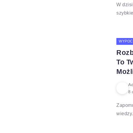
W dzisi
szybkie,
WYPOC
Rozb
To T
Możl
Ad
Zapomn
wiedzy.