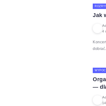
ROZRY
Jak 
Ad
Koncert
dobrać.
WYPOC
Orga
— dl
Ad