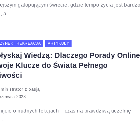
ejszym galopującym świecie, gdzie tempo życia jest bardz
 a...
ZYNEK I REKREACJA
ARTYKUŁY
łyskaj Wiedzą: Dlaczego Porady Onlin
woje Klucze do Świata Pełnego
iwości
ministrator z pasją
ijcie o nudnych lekcjach – czas na prawdziwą uczelnię
..