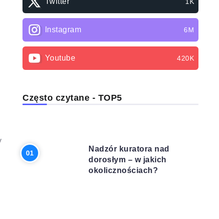
Twitter
1K
Instagram
6M
Youtube
420K
Często czytane - TOP5
PRAWO
y
Nadzór kuratora nad
dorosłym – w jakich
okolicznościach?