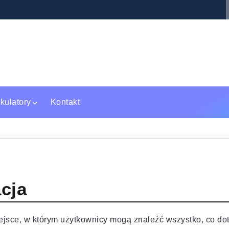
pszą szkołę policealną w Warszawie?
Polskie torebki skórzane – jak wybrać m
kulatory
Kontakt
cja
ejsce, w którym użytkownicy mogą znaleźć wszystko, co doty