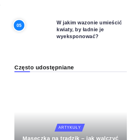
o
DOM I OGRÓD
W jakim wazonie umieścić
kwiaty, by ładnie je
wyeksponować?
e
Często udostępniane
ARTYKUŁY
Maseczka na trądzik – jak walczyć