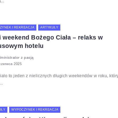
...
ZYNEK I REKREACJA
ARTYKUŁY
i weekend Bożego Ciała – relaks w
usowym hotelu
ministrator z pasją
ało to jeden z nielicznych długich weekendów w roku, któr
..
UŁY
WYPOCZYNEK I REKREACJA