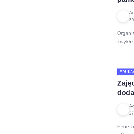
Ad
Organiz
zwykłe 
EDUKA
Zajęc
doda
Ad
Ferie z