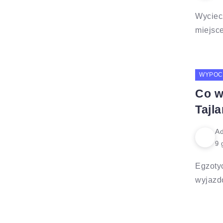
Wyciecz
miejsce
WYPOC
Co w
Tajla
Ad
Egzotyc
wyjazdó