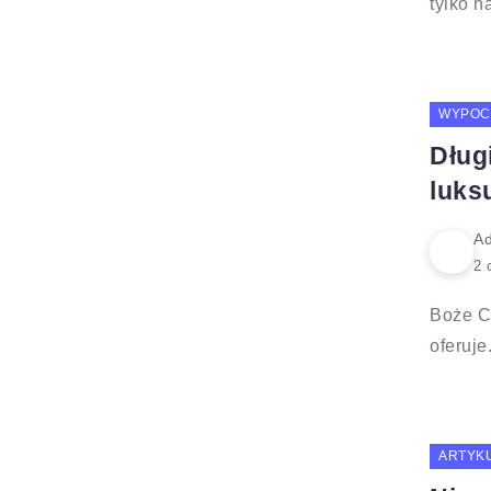
tylko na
WYPOC
Dług
luks
Ad
Boże Ci
oferuje.
ARTYK