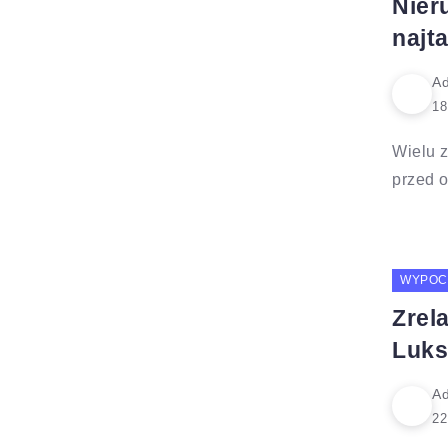
Nier
najta
Ad
Wielu 
przed o
WYPOC
Zrel
Luks
Ad