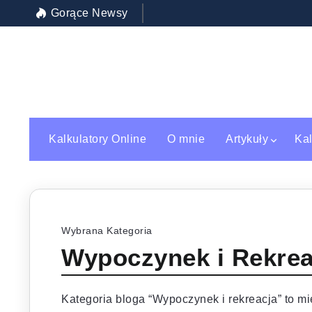
Gorące Newsy
Inwestycja w siebie: jak wybrać najle
Kalkulatory Online
O mnie
Artykuły
Kal
Wybrana Kategoria
Wypoczynek i Rekrea
Kategoria bloga “Wypoczynek i rekreacja” to mi