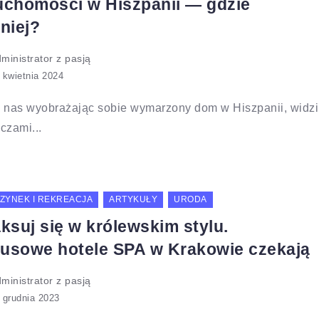
uchomości w Hiszpanii — gdzie
niej?
ministrator z pasją
z nas wyobrażając sobie wymarzony dom w Hiszpanii, widzi
czami...
ZYNEK I REKREACJA
ARTYKUŁY
URODA
aksuj się w królewskim stylu.
usowe hotele SPA w Krakowie czekają
ministrator z pasją