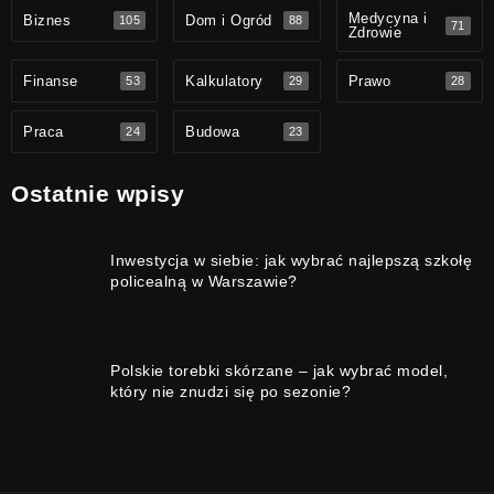
Medycyna i
Biznes
Dom i Ogród
105
88
71
Zdrowie
Finanse
Kalkulatory
Prawo
53
29
28
Praca
Budowa
24
23
Ostatnie wpisy
Inwestycja w siebie: jak wybrać najlepszą szkołę
policealną w Warszawie?
Polskie torebki skórzane – jak wybrać model,
który nie znudzi się po sezonie?