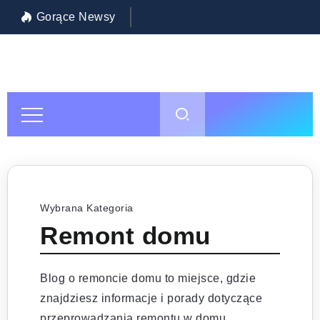
Gorące Newsy
Inwestycja w siebie: jak wybrać najlepszą szkołę policealną w Warszawie?
Pol
Wybrana Kategoria
Remont domu
Blog o remoncie domu to miejsce, gdzie
znajdziesz informacje i porady dotyczące
przeprowadzania remontu w domu.