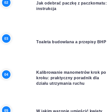
Jak odebrać paczkę z paczkomatu:
instrukcja
BUDOWA
Toaleta budowlana a przepisy BHP
BIZNES
Kalibrowanie manometrów krok po
kroku: praktyczny poradnik dla
działu utrzymania ruchu
DOM I OGRÓD
W jakim wazonie umieścić kwiaty,