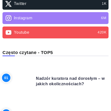
Twitter
1K
Instagram
6M
Youtube
420K
Często czytane - TOP5
PRAWO
Nadzór kuratora nad dorosłym – w
jakich okolicznościach?
INNE