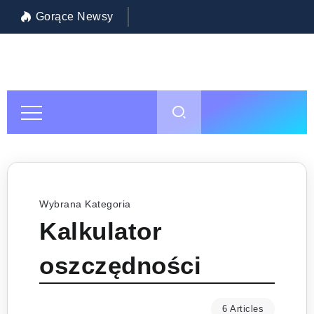
Gorące Newsy
Inwestycja w siebie: jak wybrać najlepszą szkołę policealną w Warszawie?
Pol
Wybrana Kategoria
Kalkulator
oszczędności
6 Articles