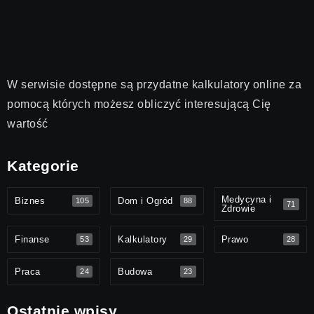
W serwisie dostępne są przydatne kalkulatory online za
pomocą których możesz obliczyć interesującą Cię
wartość
Kategorie
Medycyna i
Biznes
Dom i Ogród
105
88
71
Zdrowie
Finanse
Kalkulatory
Prawo
53
29
28
Praca
Budowa
24
23
Ostatnie wpisy