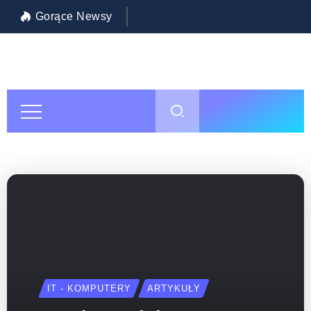
Gorące Newsy
Inwestycja w siebie: jak wybrać najlepszą szkołę policealną w Warszawie?
Pol
IT - KOMPUTERY
ARTYKUŁY