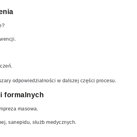
enia
e?
wencji.
iczeń.
bszary odpowiedzialności w dalszej części procesu.
i formalnych
 impreza masowa.
rnej, sanepidu, służb medycznych.