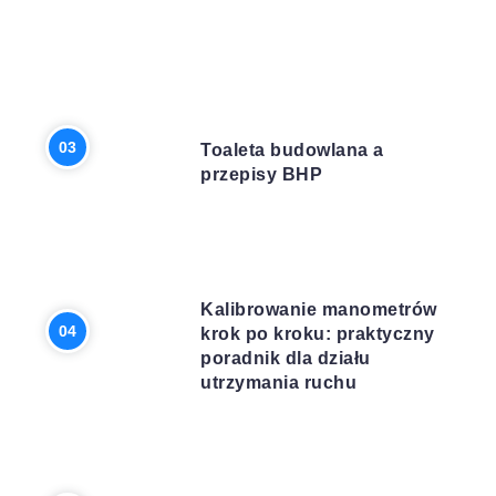
BUDOWA
Toaleta budowlana a
przepisy BHP
BIZNES
Kalibrowanie manometrów
krok po kroku: praktyczny
poradnik dla działu
utrzymania ruchu
DOM I OGRÓD