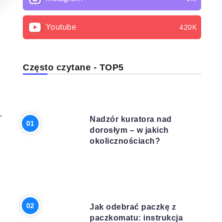
Youtube
420K
Często czytane - TOP5
PRAWO
.
Nadzór kuratora nad
dorosłym – w jakich
okolicznościach?
INNE
Jak odebrać paczkę z
paczkomatu: instrukcja