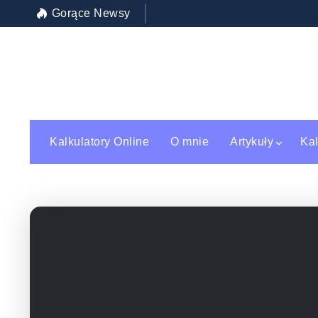
Gorące Newsy
Inwestycja w siebie: jak wybrać najle
Kalkulatory Online
O mnie
Artykuły
Kal