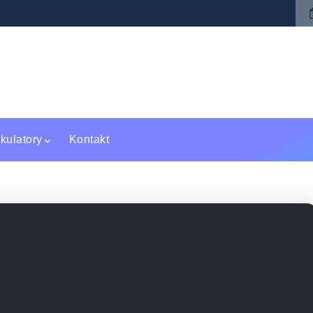
pszą szkołę policealną w Warszawie?
Polskie torebki skórzane – jak wybrać m
kulatory
Kontakt