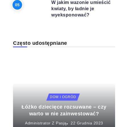
W jakim wazonie umieścić
kwiaty, by ładnie je
wyeksponować?
Często udostępniane
DOM I OGRÓD
Łóżko dziecięce rozsuwane – czy
warto w nie zainwestować?
Administrator Z Pasją