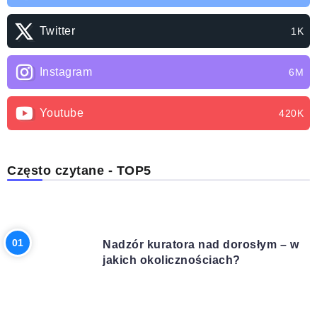
Twitter
1K
Instagram
6M
Youtube
420K
Często czytane - TOP5
PRAWO
Nadzór kuratora nad dorosłym – w
jakich okolicznościach?